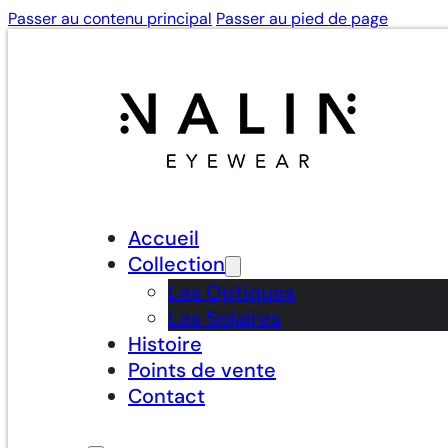
Passer au contenu principal
Passer au pied de page
Accueil
Collection
Les Optiques
Les Solaires
Histoire
Points de vente
Contact