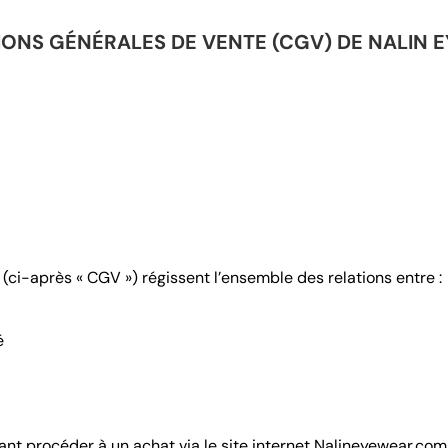
IONS GÉNÉRALES DE VENTE (CGV) DE NALIN 
ci-après « CGV ») régissent l’ensemble des relations entre :
é
nt procéder à un achat via le site internet Nalineyewear.com